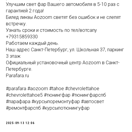
Улучшим свет фар Вашего автомобиля в 5-10 раз с
гарантией 2 года!
Билед линзы Aozoom светят без ошибок и не слепят
встречку.
Узнать сроки и стоимость по тел/вотсапу
+79315859330
Работаем каждый день.
Наш адрес Санкт-Петербург, ул. Школьная 37, паркинг
3 этаж
Официальный установочный центр Aozoom в Санкт-
Петербурге.
Parafara.ru
#parafara #aozoom #tahoe #chevrolettahoe
#chevrolettahoe5 #тюнингфар #тюнингфарспб
#парафара #курсыпоремонтуфар #автосвет
#ремонтфарспб #курсыпотюнингуфар
2025-09-13 12:06